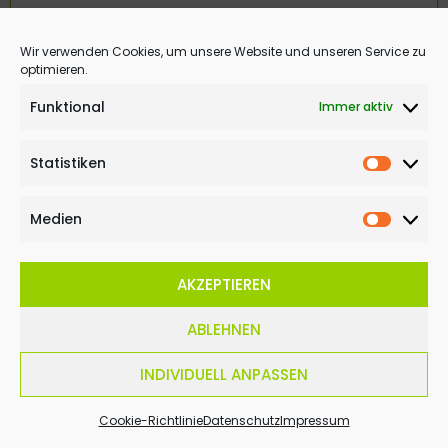
11. Februar 2020
Wir verwenden Cookies, um unsere Website und unseren Service zu
optimieren.
Funktional
Immer aktiv
VEREIN
Statistiken
Statisti
Medien
Medien
AKZEPTIEREN
ABLEHNEN
INDIVIDUELL ANPASSEN
Einladung zum Legdener
Cookie-Richtlinie
Datenschutz
Impressum
Trainingstag 2020!