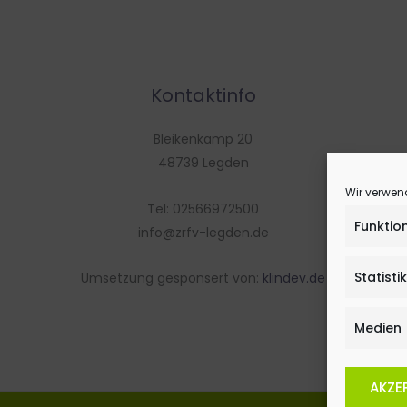
Kontaktinfo
Bleikenkamp 20
48739 Legden
Wir verwen
Tel: 02566972500
Funktio
info@zrfv-legden.de
Statisti
Umsetzung gesponsert von:
klindev.de
Medien
AKZE