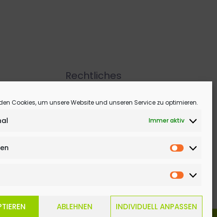
Rechtliches
Copyright Informationen
den Cookies, um unsere Website und unseren Service zu optimieren.
Datenschutz
nal
Immer aktiv
Impressum
ken
Statistike
Medien
PTIEREN
ABLEHNEN
INDIVIDUELL ANPASSEN