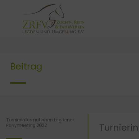
Zum
Inhalt
springen
Beitrag
Turnierinformationen Legdener
Turnieri
Ponymeeting 2022