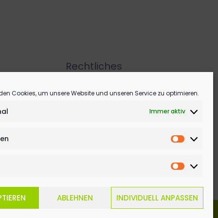
Rechtliches
Copyright Informationen
den Cookies, um unsere Website und unseren Service zu optimieren.
Datenschutz
nal
Immer aktiv
Impressum
ken
Statistike
Medien
PTIEREN
ABLEHNEN
INDIVIDUELL ANPASSEN