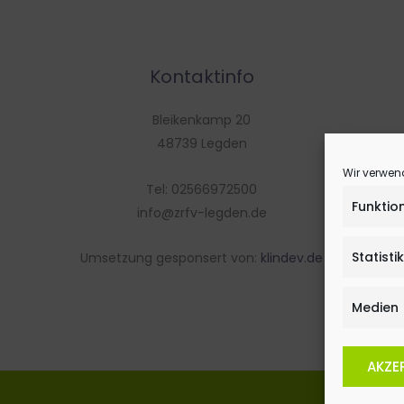
Kontaktinfo
Bleikenkamp 20
48739 Legden
Wir verwen
Tel: 02566972500
Funktio
info@zrfv-legden.de
Statisti
Umsetzung gesponsert von:
klindev.de
Medien
AKZE