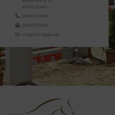
Bleickenkamp 20
48739 Legden
02566/972500
02566/972505
info@zrfv-legden.de