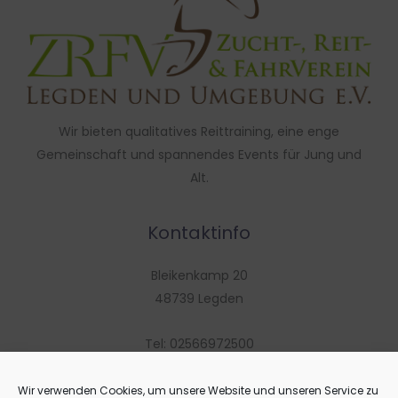
Wir bieten qualitatives Reittraining, eine enge
Gemeinschaft und spannendes Events für Jung und
Alt.
Kontaktinfo
Bleikenkamp 20
48739 Legden
Tel: 02566972500
info@zrfv-legden.de
Wir verwenden Cookies, um unsere Website und unseren Service zu