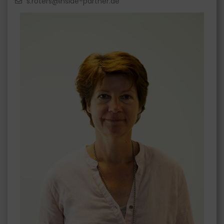
s.roters@inside-partner.de