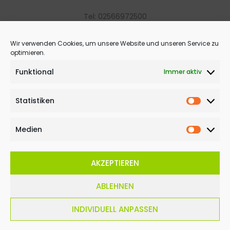
Tel: 02566972500
info@zrfv-legden.de
Wir verwenden Cookies, um unsere Website und unseren Service zu
optimieren.
Umsetzung gesponsert von:
klindev.de
Funktional
Immer aktiv
Rechtliches
Statistiken
Statisti
Copyright Informationen
Datenschutz
Medien
Medien
Impressum
AKZEPTIEREN
ABLEHNEN
Copyright © 2026 ZRFV Legden e.V.
INDIVIDUELL ANPASSEN
Umsetzung gesponsert von:
klindev.de